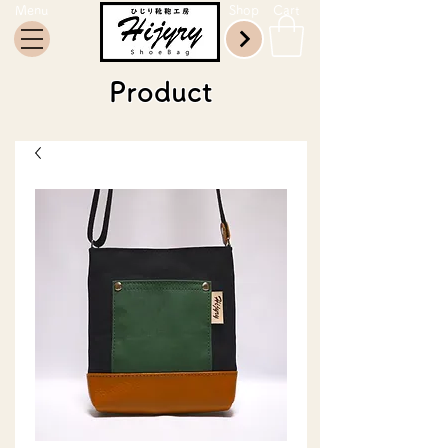
Menu
Shop
Cart
Product​