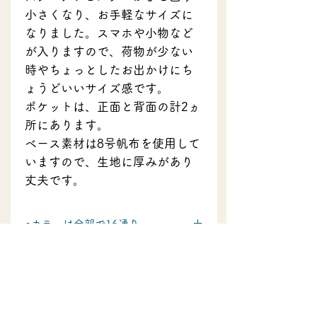
小さくなり、お手軽なサイズに
なりました。スマホや小物など
が入りますので、荷物が少ない
時やちょっとしたお出かけにち
ょうどいいサイズ感です。
ポケットは、正面と背面の計2ヵ
所にあります。
ベース素材は8号帆布を使用して
いますので、生地に厚みがあり
丈夫です。
●カラーは全部で16通り
ベースカラー2色とアクセントカラー8
●製品サイズ等
色の組み合わせからお選びください。
・本体 外寸
●送料について
高さ18cm×横幅 15cm×マチ 4cm
・正面ポケット