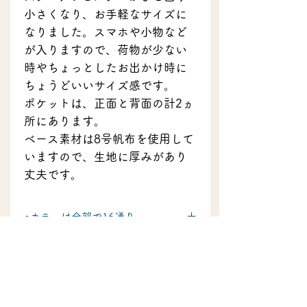
小さくなり、お手軽なサイズに
なりました。スマホや小物など
が入りますので、荷物が少ない
時やちょっとしたお出かけ時に
ちょうどいいサイズ感です。
ポケットは、正面と背面の計2ヵ
所にあります。
ベース素材は8号帆布を使用して
いますので、生地に厚みがあり
丈夫です。
●カラーは全部で16通り
ベースカラー2色とアクセントカラー8
●製品サイズ等
色の組み合わせからお選びください。
・本体 外寸
●送料について
高さ 18cm×横幅 15cm×マチ 4cm
・正面ポケット