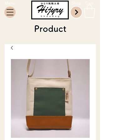
Menu
Shop
Cart
Product​